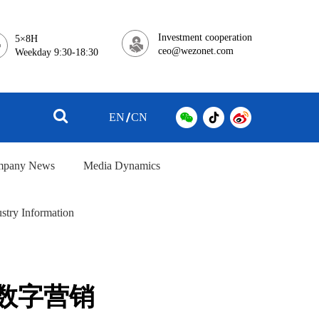
Investment cooperation
5×8H
ceo@wezonet.com
Weekday 9:30-18:30
EN
CN
pany News
Media Dynamics
stry Information
海数字营销