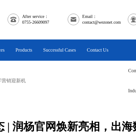
After service：
Email：
0755-26609097
contact@wezonet.com
ces
Products
Successful Cases
Contact Us
Com
数字营销迎新机
Indu
态 | 润杨官网焕新亮相，出