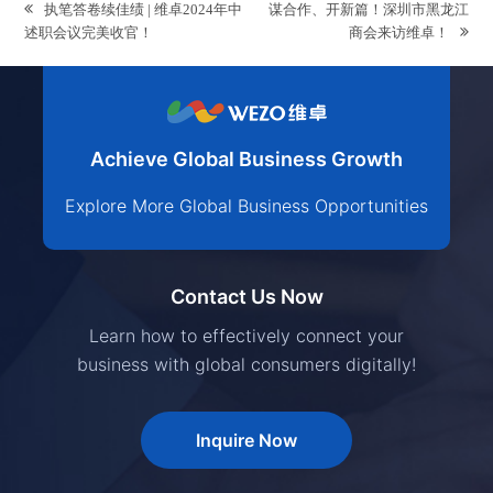
previous
next
执笔答卷续佳绩 | 维卓2024年中
谋合作、开新篇！深圳市黑龙江
post:
post:
述职会议完美收官！
商会来访维卓！
Achieve Global Business Growth
Explore More Global Business Opportunities
Contact Us Now
Learn how to effectively connect your
business with global consumers digitally!
Inquire Now