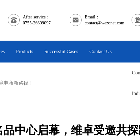
After service：
Email：
0755-26609097
contact@wezonet.com
ces
Products
Successful Cases
Contact Us
Com
境电商新路径！
Indu
名品中心启幕，维卓受邀共探