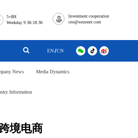
Investment cooperation
5×8H
ceo@wezonet.com
Weekday 9:30-18:30
EN
CN
pany News
Media Dynamics
stry Information
跨境电商