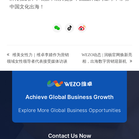
中国文化出海！
previous
next
维美女性力｜维卓李婧作为营销
WEZO动态 | 润杨官网焕新亮
post:
post:
领域女性领导者代表接受媒体访谈
相，出海数字营销迎新机
Achieve Global Business Growth
Explore More Global Business Opportunities
Contact Us Now