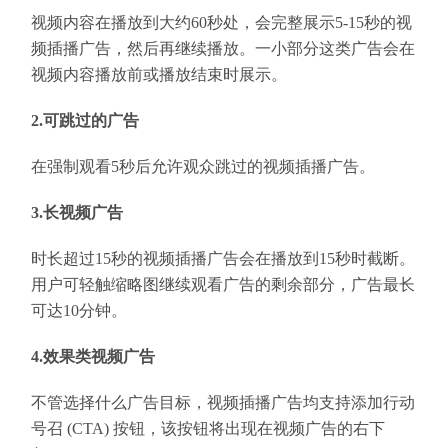
视频内容在播放到大约60秒处，会完整展示5-15秒的视
频插播广告，然后再继续播放。一小部分这类广告会在
视频内容播放前或播放结束时展示。
2.可跳过的广告
在强制观看5秒后允许观众跳过的视频插播广告。
3.长视频广告
时长超过15秒的视频插播广告会在播放到15秒时截断。
用户可轻触缩略图继续观看广告的剩余部分，广告最长
可达10分钟。
4.效果类视频广告
不管选择什么广告目标，视频插播广告均支持添加行动
号召 (CTA) 按钮，该按钮将出现在视频广告的右下