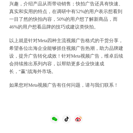
兴趣，介绍产品从而带动销售；快拍广告还具有快速、
真实和实用的特点，在调研中有52%的用户表示想看到
一目了然的快拍内容，50%的用户想了解新商品，而
46%的用户想看品牌的技巧或建议类快拍。
以上就是针对Meta四种主流视频广告格式的干货分享，
希望各位出海企业能够抓住视频广告热潮，助力品牌建
设，提升广告转化成效！针对Meta视频广告，维卓后续
会持续推出系列内容，以帮助更多企业快速成
长，“赢”战海外市场。
如果您对Meta视频广告有任何问题，请与我们联系！