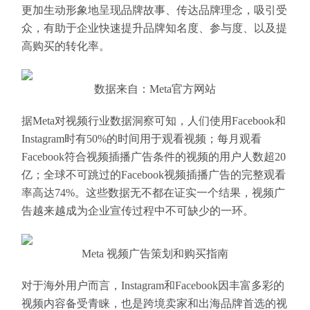
更加生动形象地呈现品牌故事、传达品牌理念，吸引受
众，有助于企业快速提升品牌知名度、参与度、以及提
高购买的转化率。
数据来自：Meta官方网站
据Meta对视频行业数据洞察可知，人们使用Facebook和
Instagram时有50%的时间用于观看视频；每月观看
Facebook符合视频插播广告条件的视频的用户人数超20
亿；全球不可跳过的Facebook视频插播广告的完整观看
率高达74%。这些数据无不都在证实一个结果，视频广
告越来越成为企业宣传过程中不可缺少的一环。
Meta 视频广告策划和购买指南
对于海外用户而言，Instagram和Facebook因丰富多彩的
视频内容备受青睐，也是跨境卖家和出海品牌首选的视