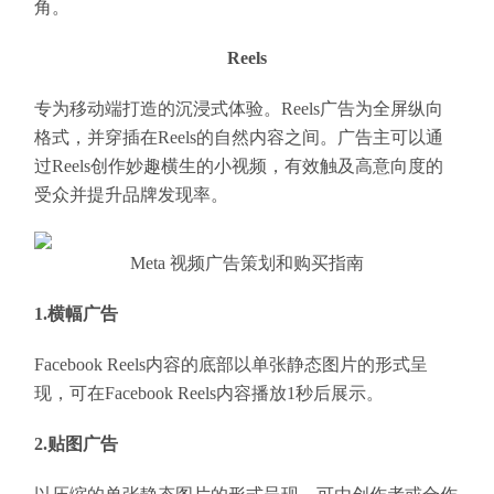
角。
Reels
专为移动端打造的沉浸式体验。Reels广告为全屏纵向
格式，并穿插在Reels的自然内容之间。广告主可以通
过Reels创作妙趣横生的小视频，有效触及高意向度的
受众并提升品牌发现率。
Meta 视频广告策划和购买指南
1.横幅广告
Facebook Reels内容的底部以单张静态图片的形式呈
现，可在Facebook Reels内容播放1秒后展示。
2.贴图广告