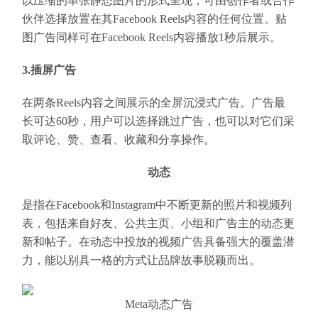
以压缩的单张静态图片的形式呈现，可由创作者或合作
伙伴选择放置在其Facebook Reels内容的任何位置。贴
图广告同样可在Facebook Reels内容播放1秒后展示。
3.插屏广告
在两条Reels内容之间展示的全屏沉浸式广告。广告最
长可达60秒，用户可以选择跳过广告，也可以对它们采
取评论、赞、查看、收藏和分享操作。
动态
是指在Facebook和Instagram中不断更新的照片和视频列
表，包括来自好友、公共主页、小组和广告主的动态更
新和帖子。在动态中投放的视频广告具备强大的覆盖潜
力，能以别具一格的方式让品牌故事脱颖而出。
Meta动态广告