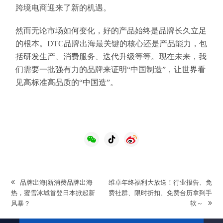
跨境电商迎来了新的机遇。
然而无论市场如何变化，好的产品始终是品牌长久立足
的根本。DTC品牌出海最关键的核心还是产品能力，包
括研发生产、消费服务、迭代升级等等。现在未来，我
们需要一批强有力的品牌来证明“中国制造”，让世界看
见高标准高品质的“中国造”。
previous
next
品牌出海|新消费品牌出海
维卓年终福利大放送！行业报告、免
post:
post:
热，蜜雪冰城首登日本掀起新
费社群、限时折扣、免费台历拿到手
风暴？
软～