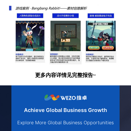
更多内容详情见完整报告~
Achieve Global Business Growth
Explore More Global Business Opportunities